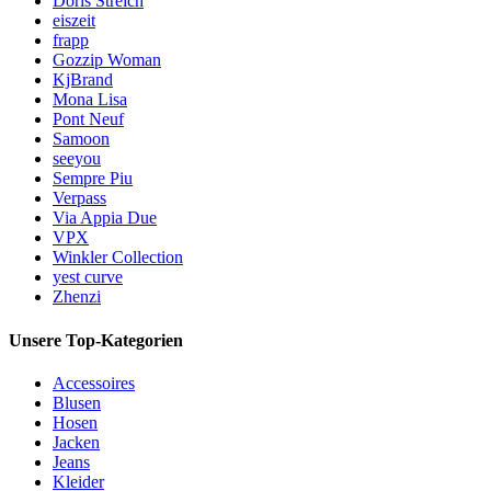
Doris Streich
eiszeit
frapp
Gozzip Woman
KjBrand
Mona Lisa
Pont Neuf
Samoon
seeyou
Sempre Piu
Verpass
Via Appia Due
VPX
Winkler Collection
yest curve
Zhenzi
Unsere Top-Kategorien
Accessoires
Blusen
Hosen
Jacken
Jeans
Kleider