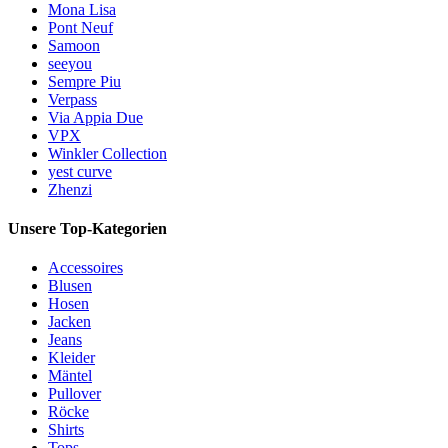
Mona Lisa
Pont Neuf
Samoon
seeyou
Sempre Piu
Verpass
Via Appia Due
VPX
Winkler Collection
yest curve
Zhenzi
Unsere Top-Kategorien
Accessoires
Blusen
Hosen
Jacken
Jeans
Kleider
Mäntel
Pullover
Röcke
Shirts
Tops