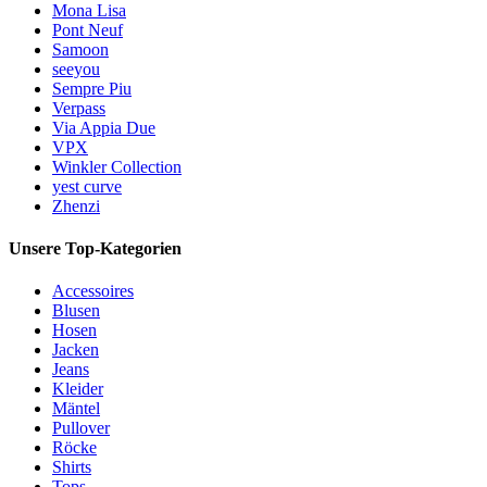
Mona Lisa
Pont Neuf
Samoon
seeyou
Sempre Piu
Verpass
Via Appia Due
VPX
Winkler Collection
yest curve
Zhenzi
Unsere Top-Kategorien
Accessoires
Blusen
Hosen
Jacken
Jeans
Kleider
Mäntel
Pullover
Röcke
Shirts
Tops