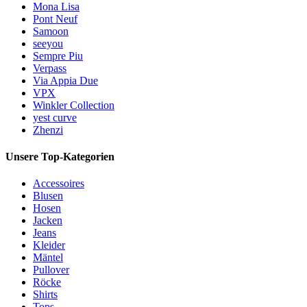
Mona Lisa
Pont Neuf
Samoon
seeyou
Sempre Piu
Verpass
Via Appia Due
VPX
Winkler Collection
yest curve
Zhenzi
Unsere Top-Kategorien
Accessoires
Blusen
Hosen
Jacken
Jeans
Kleider
Mäntel
Pullover
Röcke
Shirts
Tops