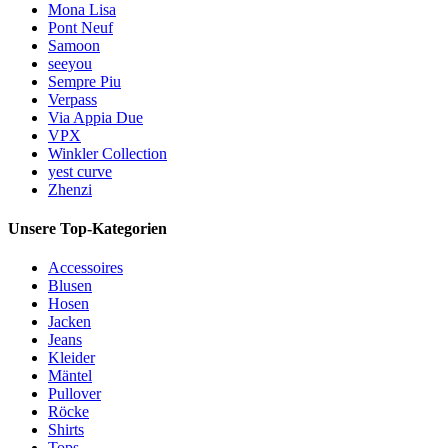
Mona Lisa
Pont Neuf
Samoon
seeyou
Sempre Piu
Verpass
Via Appia Due
VPX
Winkler Collection
yest curve
Zhenzi
Unsere Top-Kategorien
Accessoires
Blusen
Hosen
Jacken
Jeans
Kleider
Mäntel
Pullover
Röcke
Shirts
Tops