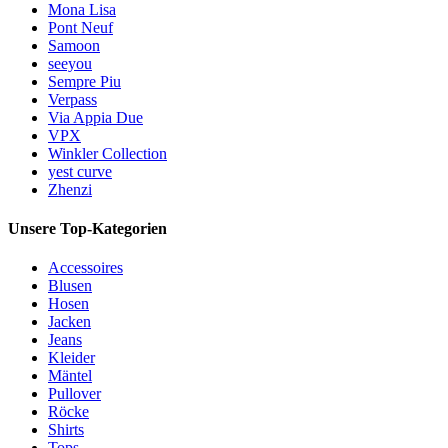
Mona Lisa
Pont Neuf
Samoon
seeyou
Sempre Piu
Verpass
Via Appia Due
VPX
Winkler Collection
yest curve
Zhenzi
Unsere Top-Kategorien
Accessoires
Blusen
Hosen
Jacken
Jeans
Kleider
Mäntel
Pullover
Röcke
Shirts
Tops