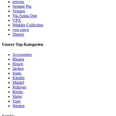
seeyou
Sempre Piu
Verpass
Via Appia Due
VPX
Winkler Collection
yest curve
Zhenzi
Unsere Top-Kategorien
Accessoires
Blusen
Hosen
Jacken
Jeans
Kleider
Mäntel
Pullover
Röcke
Shirts
Tops
Westen