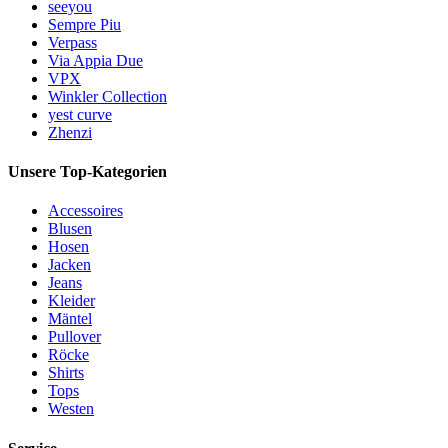
seeyou
Sempre Piu
Verpass
Via Appia Due
VPX
Winkler Collection
yest curve
Zhenzi
Unsere Top-Kategorien
Accessoires
Blusen
Hosen
Jacken
Jeans
Kleider
Mäntel
Pullover
Röcke
Shirts
Tops
Westen