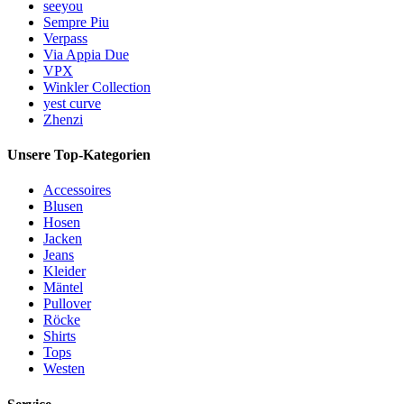
seeyou
Sempre Piu
Verpass
Via Appia Due
VPX
Winkler Collection
yest curve
Zhenzi
Unsere Top-Kategorien
Accessoires
Blusen
Hosen
Jacken
Jeans
Kleider
Mäntel
Pullover
Röcke
Shirts
Tops
Westen