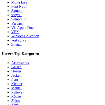
Mona Lisa
Pont Neuf
Samoon
seeyou
Sempre Piu
Verpass
Via Appia Due
VPX
Winkler Collection
yest curve
Zhenzi
Unsere Top-Kategorien
Accessoires
Blusen
Hosen
Jacken
Jeans
Kleider
Mäntel
Pullover
Röcke
Shirts
Tops