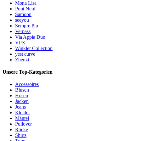
Mona Lisa
Pont Neuf
Samoon
seeyou
Sempre Piu
Verpass
Via Appia Due
VPX
Winkler Collection
yest curve
Zhenzi
Unsere Top-Kategorien
Accessoires
Blusen
Hosen
Jacken
Jeans
Kleider
Mäntel
Pullover
Röcke
Shirts
Tops