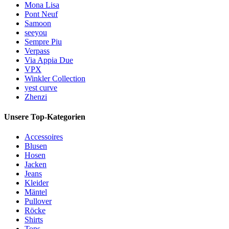
Mona Lisa
Pont Neuf
Samoon
seeyou
Sempre Piu
Verpass
Via Appia Due
VPX
Winkler Collection
yest curve
Zhenzi
Unsere Top-Kategorien
Accessoires
Blusen
Hosen
Jacken
Jeans
Kleider
Mäntel
Pullover
Röcke
Shirts
Tops