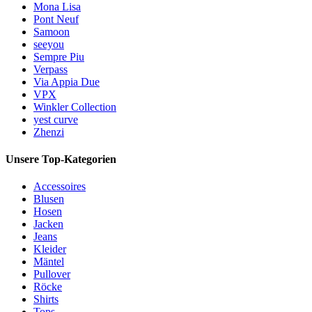
Mona Lisa
Pont Neuf
Samoon
seeyou
Sempre Piu
Verpass
Via Appia Due
VPX
Winkler Collection
yest curve
Zhenzi
Unsere Top-Kategorien
Accessoires
Blusen
Hosen
Jacken
Jeans
Kleider
Mäntel
Pullover
Röcke
Shirts
Tops